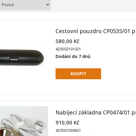
Cestovní pouzdro CP0535/01 pr
580,00 Kč
423502101021
Dodání do 7 dnů
Nabíjecí základna CP0474/01 pr
910,00 Kč
423501036621