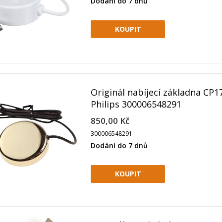
Dodání do 7 dnů
Originál nabíjecí základna CP1
Philips 300006548291
850,00 Kč
300006548291
Dodání do 7 dnů