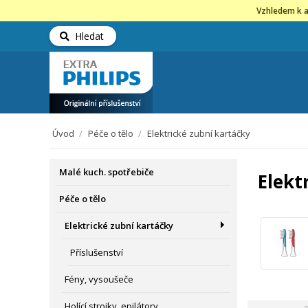
Vzhledem k a
Hledat
Úvod
/
Péče o tělo
/
Elektrické zubní kartáčky
Malé kuch. spotřebiče
Elekt
Péče o tělo
Elektrické zubní kartáčky
Příslušenství
Fény, vysoušeče
Holící strojky, epilátory