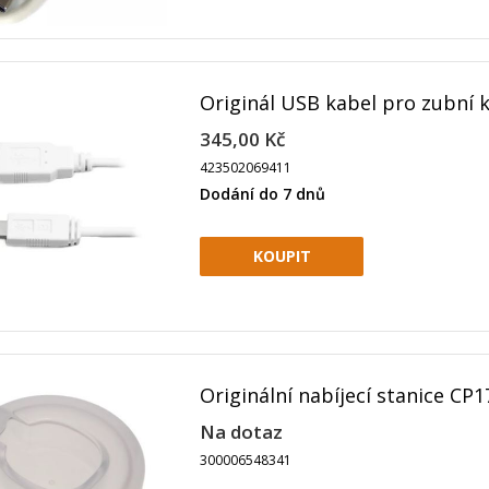
Originál USB kabel pro zubní k
345,00 Kč
423502069411
Dodání do 7 dnů
Originální nabíjecí stanice CP
Na dotaz
300006548341