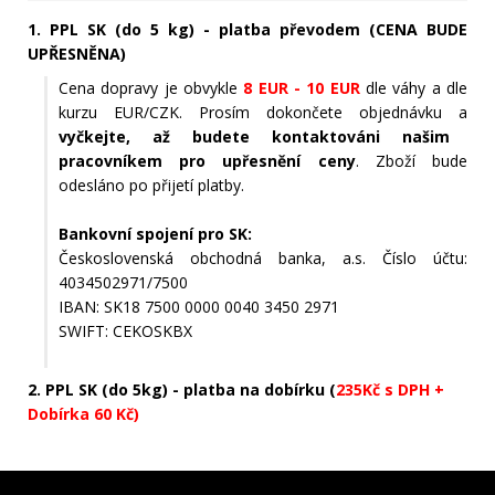
1. PPL SK (do 5 kg) - platba převodem (CENA BUDE
UPŘESNĚNA)
Cena dopravy je obvykle
8 EUR - 10 EUR
dle váhy a dle
kurzu EUR/CZK. Prosím dokončete objednávku a
vyčkejte, až budete kontaktováni našim
pracovníkem pro upřesnění ceny
. Zboží bude
odesláno po přijetí platby.
Bankovní spojení pro SK:
Československá obchodná banka, a.s. Číslo účtu:
4034502971/7500
IBAN: SK18 7500 0000 0040 3450 2971
SWIFT: CEKOSKBX
2. PPL SK (do 5kg) - platba na dobírku (
235Kč s DPH +
Dobírka 60 Kč)