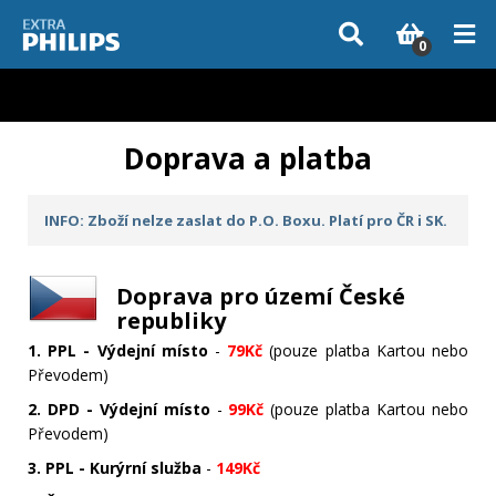
Vzhledem k aktuální situaci se může dodání dílů, které nejsou skladem,
zpozdit. Děkujeme za pochopení.
0
Doprava a platba
INFO: Zboží nelze zaslat do P.O. Boxu. Platí pro ČR i SK.
Doprava pro území České
republiky
1. PPL - Výdejní místo
-
79Kč
(pouze platba Kartou nebo
Převodem)
2. DPD - Výdejní místo
-
99Kč
(pouze platba Kartou nebo
Převodem)
3. PPL - Kurýrní služba
-
149Kč