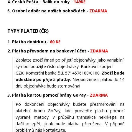
4. Česká Pošta - Balík do ruky
-
149Kč
5. Osobní odběr na našich pobočkách
-
ZDARMA
TYPY PLATEB (ČR)
1. Platba dobírkou
-
60 Kč
2. Platba převodem na bankovní účet
-
ZDARMA
Zaplaťte zboží ihned po přijetí objednávky. Jako variabilní
symbol použijte číslo objednávky. Bankovní spojení
CZK:
Komerční banka č.ú. 5714576100/0100.
Zboží bude
odesláno po přijetí platby.
Neobdržíme-li platbu do 14
dní, objednávka bude stornována!
3. Platba kartou pomocí brány GoPay
-
ZDARMA
Po dokončení objednávky budete přesměrováni na
platební bránu GoPay, kde proveďte platbu pomocí
vybrané metody. V průběhu transakce neklikejte na
tlačítko zpět, jinak bude platba přerušena. V případě
problémů nás kontaktujte.