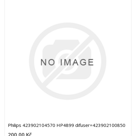
Philips 423902104570 HP4899 difuser=423902100850
200,00 Kč