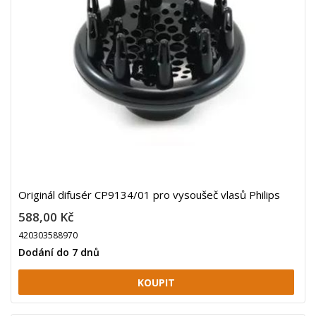
Originál difusér CP9134/01 pro vysoušeč vlasů Philips
588,00 Kč
420303588970
Dodání do 7 dnů