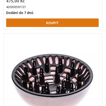
475,00 Kč
420303591721
Dodání do 7 dnů