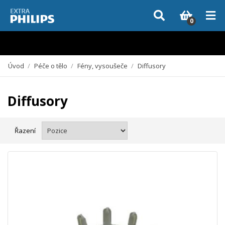
Vzhledem k aktuální situaci se může dodání dílů, které nejsou skladem,
zpozdit. Děkujeme za pochopení.
0
Úvod
/
Péče o tělo
/
Fény, vysoušeče
/
Diffusory
Diffusory
Řazení