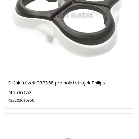
Držák frézek CRP358 pro holící strojek Philips
Na dotaz
422203616350