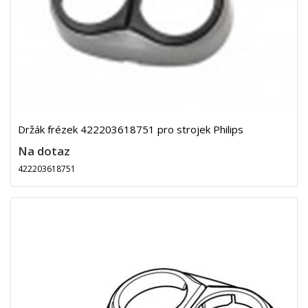
Držák frézek 422203618751 pro strojek Philips
Na dotaz
422203618751