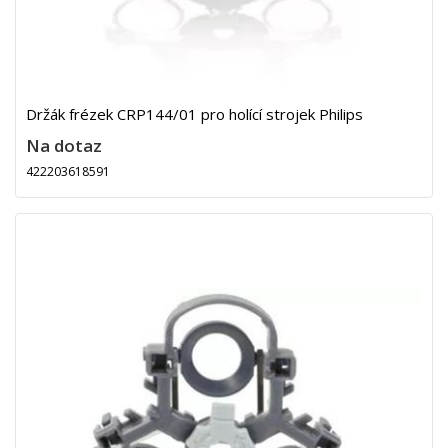
Držák frézek CRP144/01 pro holící strojek Philips
Na dotaz
422203618591