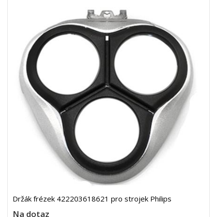
Držák frézek 422203618621 pro strojek Philips
Na dotaz