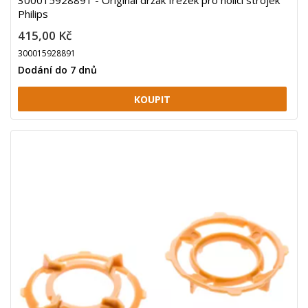
300015928891 - Originál držák frézek pro holící strojek
Philips
415,00 Kč
300015928891
Dodání do 7 dnů