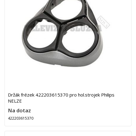
Držák frézek 422203615370 pro hol.strojek Philips
NELZE
Na dotaz
422203615370