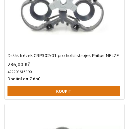
Držák frézek CRP302/01 pro holící strojek Philips NELZE
286,00 Kč
422203615390
Dodání do 7 dnů