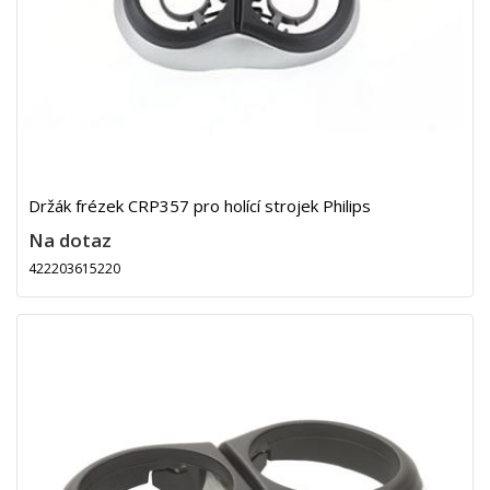
Držák frézek CRP357 pro holící strojek Philips
Na dotaz
422203615220