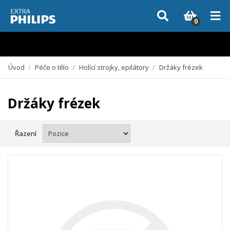
Vzhledem k aktuální situaci se může dodání dílů, které nejsou skladem,
zpozdit. Děkujeme za pochopení.
0
Úvod
/
Péče o tělo
/
Holící strojky, epilátory
/
Držáky frézek
Držáky frézek
Řazení