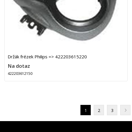
Držák frézek Philips => 422203615220
Na dotaz
422203612150
1
2
3