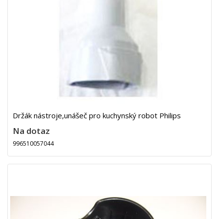
Držák nástroje,unášeč pro kuchynský robot Philips
Na dotaz
996510057044