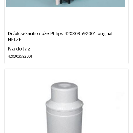
Držák sekacího nože Philips 420303592001 originál
NELZE
Na dotaz
420303592001