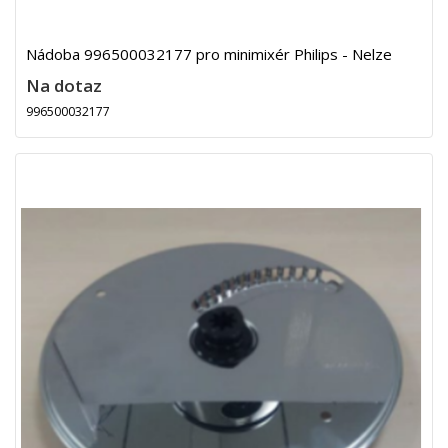
Nádoba 996500032177 pro minimixér Philips - Nelze
Na dotaz
996500032177