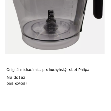
Originál míchací mísa pro kuchyňský robot Philipa
Na dotaz
996510070034