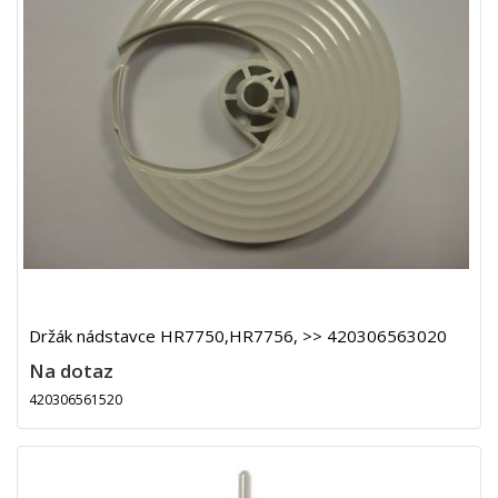
Držák nádstavce HR7750,HR7756, >> 420306563020
Na dotaz
420306561520