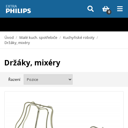
Vzhledem k aktuální situaci se může dodání dílů, které nejsou skladem,
zpozdit. Děkujeme za pochopení.
0
Úvod
/
Malé kuch. spotřebiče
/
Kuchyňské roboty
/
Držáky, mixéry
Držáky, mixéry
Řazení