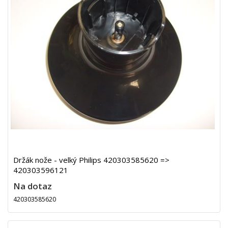
Držák nože - velký Philips 420303585620 =>
420303596121
Na dotaz
420303585620