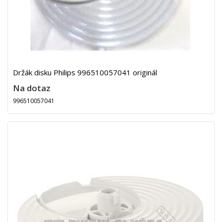
Držák disku Philips 996510057041 originál
Na dotaz
996510057041