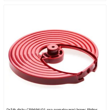
Držák disku CP9696/01 pro pomalovarný hrnec Philips