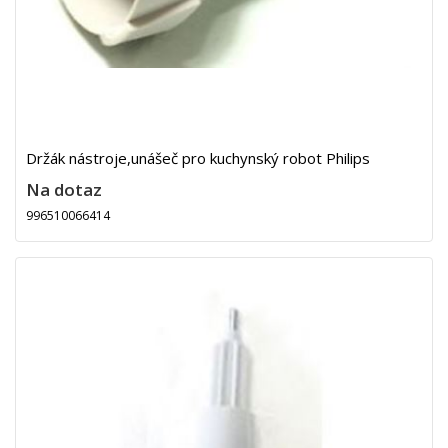
Držák nástroje,unášeč pro kuchynský robot Philips
Na dotaz
996510066414