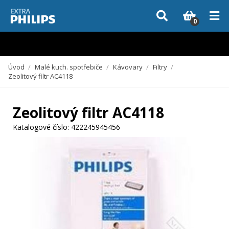
Vzhledem k aktuální situaci se může dodání dílů, které nejsou skladem,
zpozdit. Děkujeme za pochopení.
0
Úvod
/
Malé kuch. spotřebiče
/
Kávovary
/
Filtry
/
Zeolitový filtr AC4118
Zeolitový filtr AC4118
Katalogové číslo:
422245945456