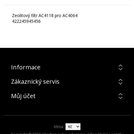
Zeolitový filtr AC4118 pro AC4064
422245945456
Informace
Zákaznický servis
Můj účet
Měna