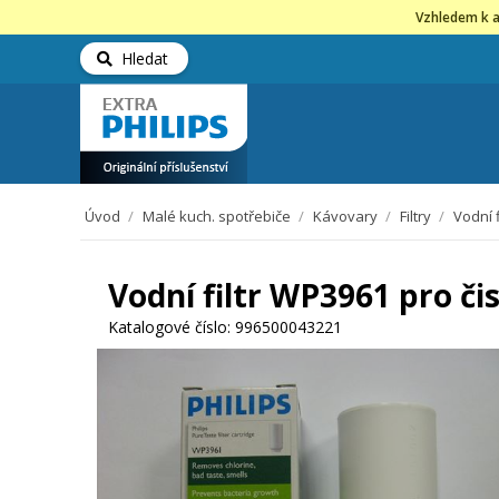
Vzhledem k a
Hledat
Úvod
/
Malé kuch. spotřebiče
/
Kávovary
/
Filtry
/
Vodní f
Vodní filtr WP3961 pro čis
Katalogové číslo:
996500043221