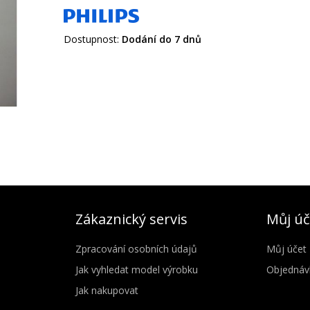
Dostupnost:
Dodání do 7 dnů
Zákaznický servis
Můj úč
Zpracování osobních údajů
Můj účet
Jak vyhledat model výrobku
Objednáv
Jak nakupovat