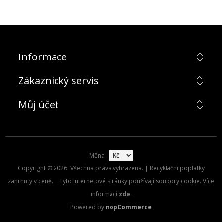
Informace
Zákaznický servis
Můj účet
Měna
Copyright © 2026. Všechna práva vyhrazena. | Recyklační poplatky
zahrnuty v ceně. | Tyto internetové stránky používají soubory cookie. Více
informací
zde
.
Powered by
nopCommerce