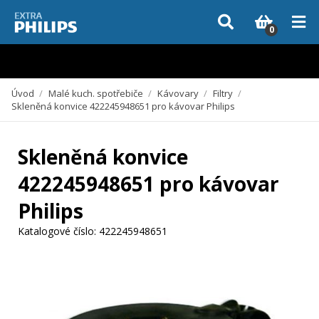
Vzhledem k aktuální situaci se může dodání dílů, které nejsou skladem,
zpozdit. Děkujeme za pochopení.
0
Úvod
/
Malé kuch. spotřebiče
/
Kávovary
/
Filtry
/
Skleněná konvice 422245948651 pro kávovar Philips
Skleněná konvice
422245948651 pro kávovar
Philips
Katalogové číslo:
422245948651