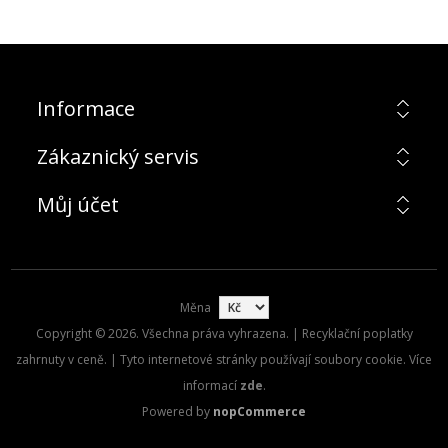
Informace
Zákaznický servis
Můj účet
Měna
Copyright © 2026. Všechna práva vyhrazena. | Recyklační poplatky
zahrnuty v ceně. | Tyto internetové stránky používají soubory cookie. Více
informací
zde
.
Powered by
nopCommerce