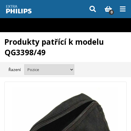
Vzhledem k aktuální situaci se může dodání dílů, které nejsou skladem,
zpozdit. Děkujeme za pochopení.
0
Produkty patřící k modelu
QG3398/49
Řazení