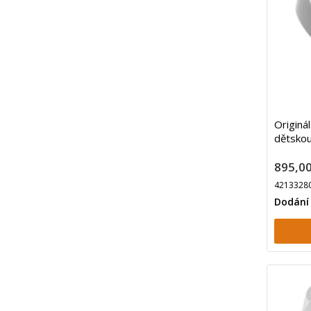
Originál
dětskou
895,00
4213328
Dodání