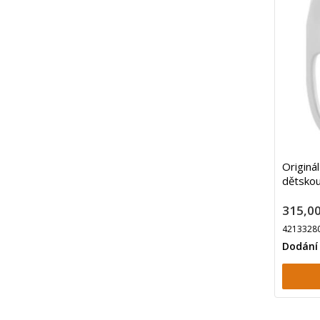
Originá
dětskou
315,00
4213328
Dodání