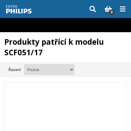
Vzhledem k aktuální situaci se může dodání dílů, které nejsou skladem,
zpozdit. Děkujeme za pochopení.
0
Produkty patřící k modelu
SCF051/17
Řazení