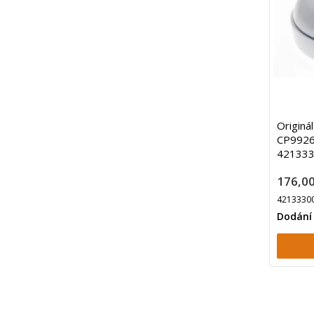
Originá
CP9926/
42133
176,00
4213330
Dodání