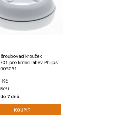
l šroubovací kroužek
01 pro krmící láhev Philips
3005051
 Kč
05051
 do 7 dnů