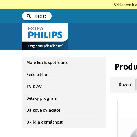
Vzhledem k a
Hledat
Malé kuch. spotřebiče
Produ
Péče o tělo
Řazení
TV & AV
Dětský program
Dálkové ovladače
Úklid a domácnost