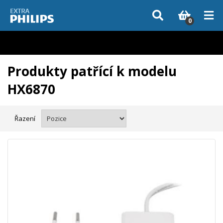
Vzhledem k aktuální situaci se může dodání dílů, které nejsou skladem,
zpozdit. Děkujeme za pochopení.
0
Produkty patřící k modelu
HX6870
Řazení