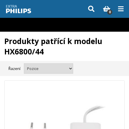
Vzhledem k aktuální situaci se může dodání dílů, které nejsou skladem,
zpozdit. Děkujeme za pochopení.
0
Produkty patřící k modelu
HX6800/44
Řazení