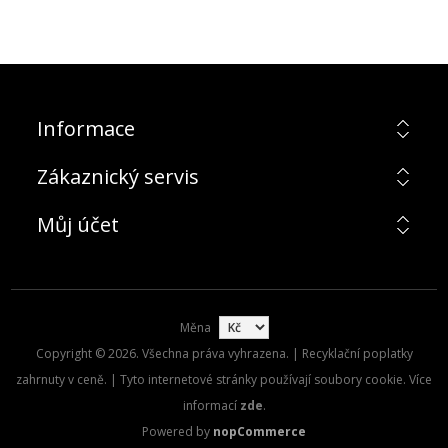
Informace
Zákaznický servis
Můj účet
Měna
Copyright © 2026. Všechna práva vyhrazena. | Recyklační poplatky
zahrnuty v ceně. | Tyto internetové stránky používají soubory cookie. Více
informací
zde
.
Powered by
nopCommerce