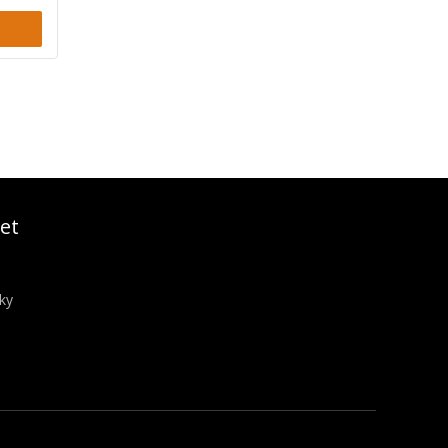
et
ky