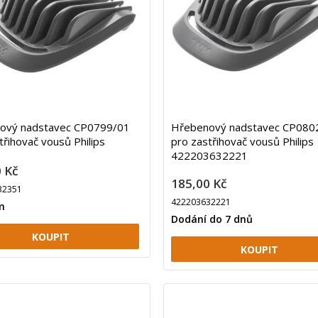
ový nadstavec CP0799/01
Hřebenový nadstavec CP080
třihovač vousů Philips
pro zastřihovač vousů Philips
422203632221
 Kč
185,00 Kč
32351
422203632221
m
Dodání do 7 dnů