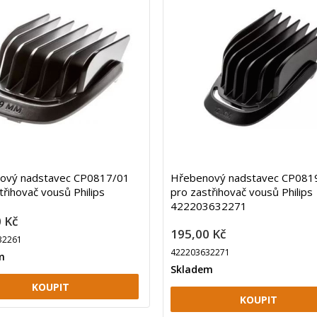
ový nadstavec CP0817/01
Hřebenový nadstavec CP081
třihovač vousů Philips
pro zastřihovač vousů Philips
422203632271
 Kč
195,00 Kč
32261
422203632271
m
Skladem