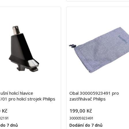
ušní holicí hlavice
Obal 300005923491 pro
01 pro holicí strojek Philips
zastřihávač Philips
 Kč
199,00 Kč
32191
300005923491
 do 7 dnů
Dodání do 7 dnů