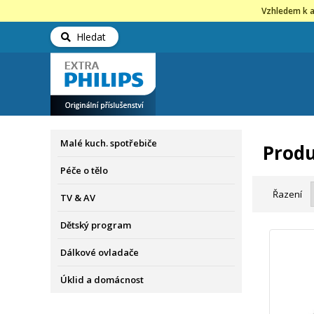
Vzhledem k a
Hledat
Malé kuch. spotřebiče
Produ
Péče o tělo
Řazení
TV & AV
Dětský program
Dálkové ovladače
Úklid a domácnost