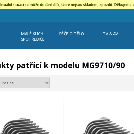
ktuální situaci se může dodání dílů, které nejsou skladem, zpozdit. Děkujeme 
MALÉ KUCH.
PÉČE O TĚLO
TV & AV
SPOTŘEBIČE
kty patřící k modelu MG9710/90