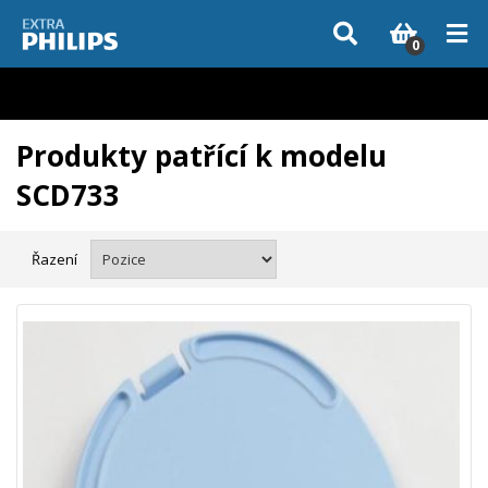
Vzhledem k aktuální situaci se může dodání dílů, které nejsou skladem,
zpozdit. Děkujeme za pochopení.
0
Produkty patřící k modelu
SCD733
Řazení