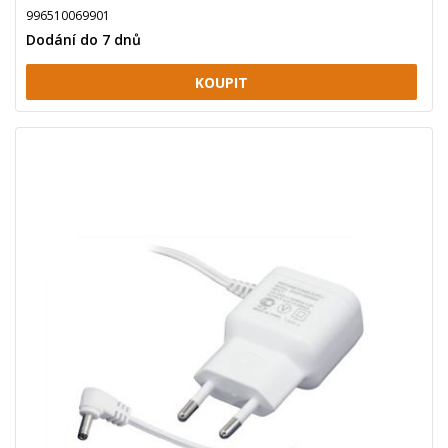
996510069901
Dodání do 7 dnů