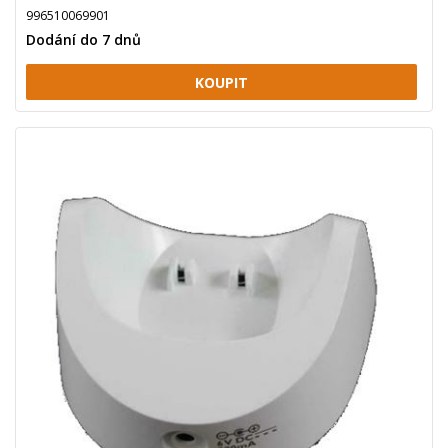
996510069901
Dodání do 7 dnů