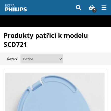
Vzhledem k aktuální situaci se může dodání dílů, které nejsou skladem,
zpozdit. Děkujeme za pochopení.
0
Produkty patřící k modelu
SCD721
Řazení