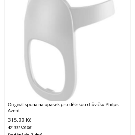
Originál spona na opasek pro dětskou chůvičku Philips -
Avent
315,00 Kč
421332801061
Dodání do 7 dnů