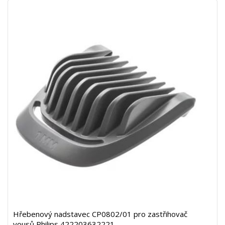
Hřebenový nadstavec CP0802/01 pro zastřihovač
vousů Philips 422203632221