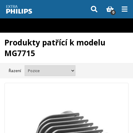
Vzhledem k aktuální situaci se může dodání dílů, které nejsou skladem,
zpozdit. Děkujeme za pochopení.
0
Produkty patřící k modelu
MG7715
Řazení