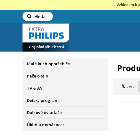
Vzhledem k a
Hledat
Malé kuch. spotřebiče
Produ
Péče o tělo
Řazení
TV & AV
Dětský program
Dálkové ovladače
Úklid a domácnost