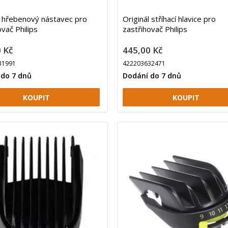
l hřebenový nástavec pro
Originál stříhací hlavice pro
ovač Philips
zastřihovač Philips
 Kč
445,00 Kč
31991
422203632471
 do 7 dnů
Dodání do 7 dnů