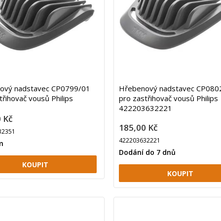
ový nadstavec CP0799/01
Hřebenový nadstavec CP080
třihovač vousů Philips
pro zastřihovač vousů Philips
422203632221
 Kč
185,00 Kč
32351
422203632221
m
Dodání do 7 dnů