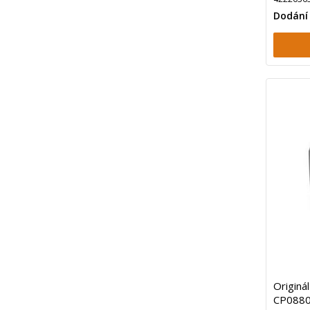
Dodání
Originá
CP0880