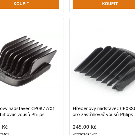
ový nadstavec CP0877/01
Hřebenový nadstavec CP088
třihovač vousů Philips
pro zastřihovač vousů Philips
 Kč
245,00 Kč
32401
422203632421