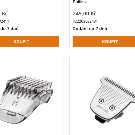
Philips
 Kč
245,00 Kč
32411
422203632431
 do 7 dnů
Dodání do 7 dnů