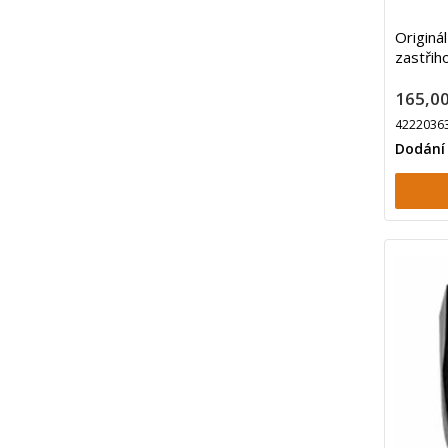
Originá
zastřih
165,00
4222036
Dodání