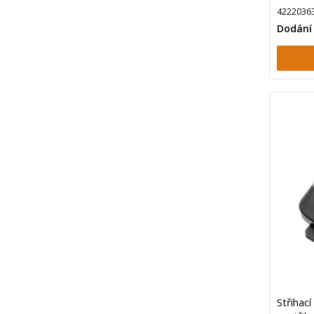
4222036
Dodání
Střihac