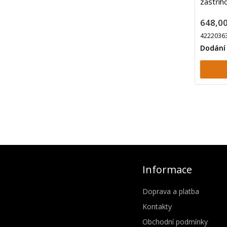
zastřih
648,00
4222036
Dodání
Informace
Doprava a platba
Kontakty
Obchodní podmínky