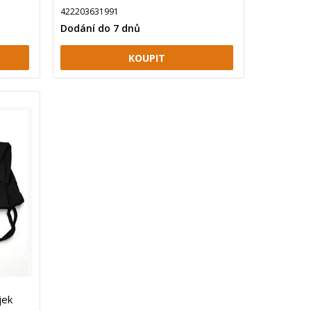
422203631991
Dodání do 7 dnů
jek