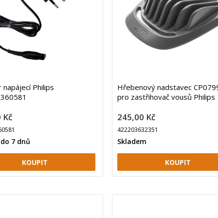
 napájecí Philips
Hřebenový nadstavec CP079
9360581
pro zastřihovač vousů Philips
 Kč
245,00 Kč
60581
422203632351
 do 7 dnů
Skladem