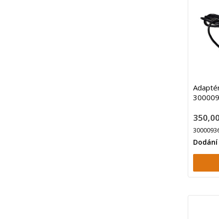
Adaptér
30000
350,00
3000093
Dodání