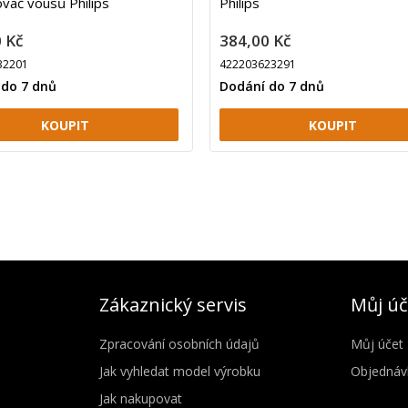
ovač vousů Philips
Philips
 Kč
384,00 Kč
32201
422203623291
 do 7 dnů
Dodání do 7 dnů
Zákaznický servis
Můj úč
Zpracování osobních údajů
Můj účet
Jak vyhledat model výrobku
Objednáv
Jak nakupovat