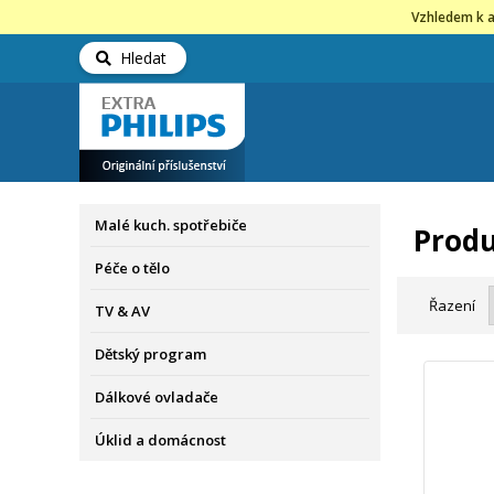
Vzhledem k a
Hledat
Malé kuch. spotřebiče
Produ
Péče o tělo
Řazení
TV & AV
Dětský program
Dálkové ovladače
Úklid a domácnost