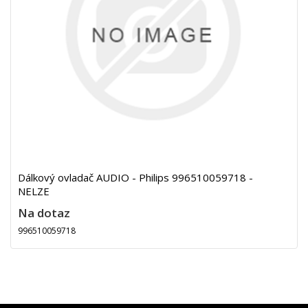
Dálkový ovladač AUDIO - Philips 996510059718 -
NELZE
Na dotaz
996510059718