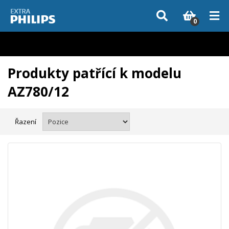
Vzhledem k aktuální situaci se může dodání dílů, které nejsou skladem,
zpozdit. Děkujeme za pochopení.
0
Produkty patřící k modelu
AZ780/12
Řazení