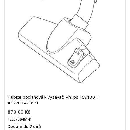
Hubice podlahová k vysavači Philips FC8130 =
432200423821
870,00 Kč
422245946141
Dodání do 7 dnů