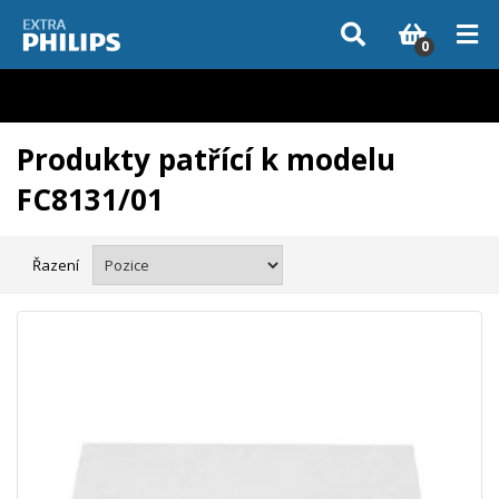
Vzhledem k aktuální situaci se může dodání dílů, které nejsou skladem,
zpozdit. Děkujeme za pochopení.
0
Produkty patřící k modelu
FC8131/01
Řazení