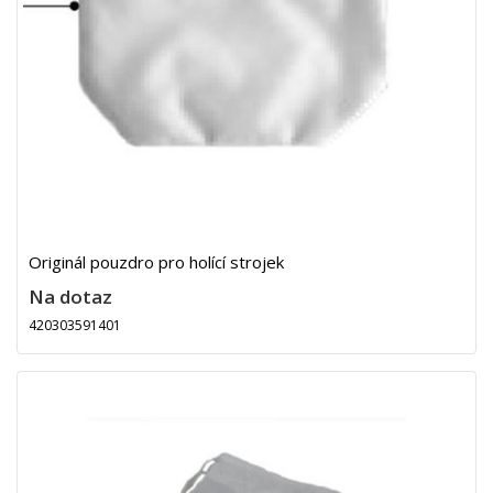
Originál pouzdro pro holící strojek
Na dotaz
420303591401