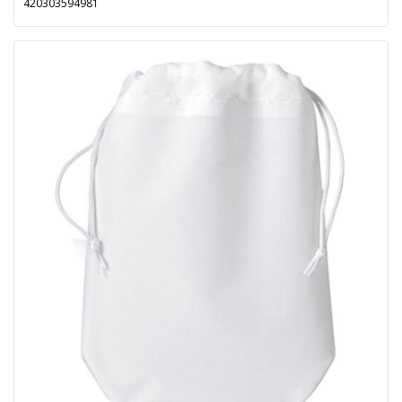
420303594981