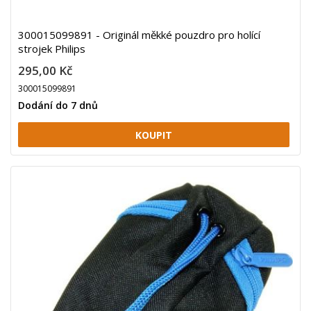
300015099891 - Originál měkké pouzdro pro holící
strojek Philips
295,00 Kč
300015099891
Dodání do 7 dnů