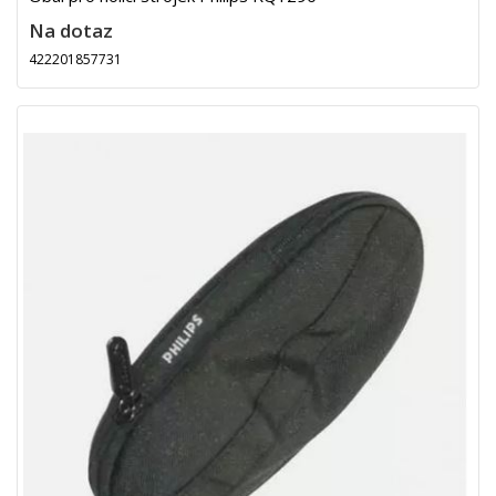
Na dotaz
422201857731