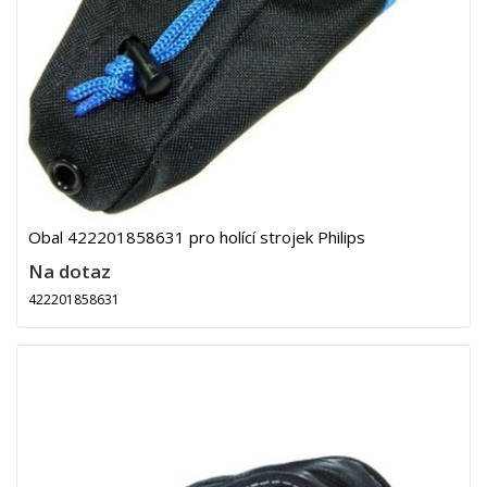
Obal 422201858631 pro holící strojek Philips
Na dotaz
422201858631