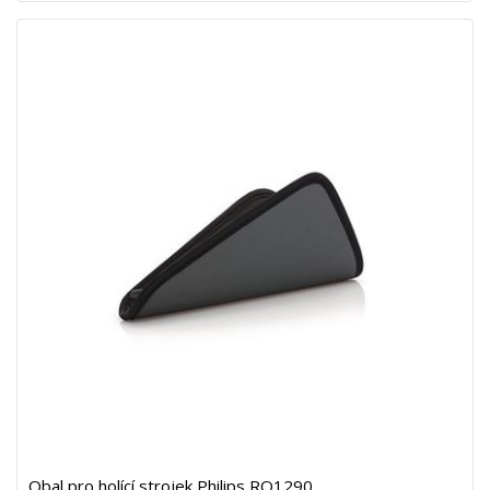
Obal pro holící strojek Philips RQ1290