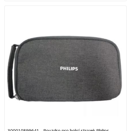
300010899641 - Pouzdro pro holicí strojek Philips