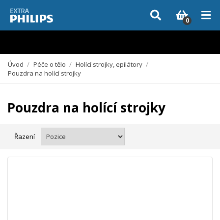
Vzhledem k aktuální situaci se může dodání dílů, které nejsou skladem,
zpozdit. Děkujeme za pochopení.
0
Úvod
/
Péče o tělo
/
Holící strojky, epilátory
/
Pouzdra na holící strojky
Pouzdra na holící strojky
Řazení