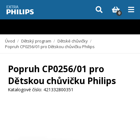
Vzhledem k aktuální situaci se může dodání dílů, které nejsou skladem,
zpozdit. Děkujeme za pochopení.
0
Úvod
/
Dětský program
/
Dětské chůvičky
/
Popruh CP0256/01 pro Dětskou chůvičku Philips
Popruh CP0256/01 pro
Dětskou chůvičku Philips
Katalogové číslo:
421332800351