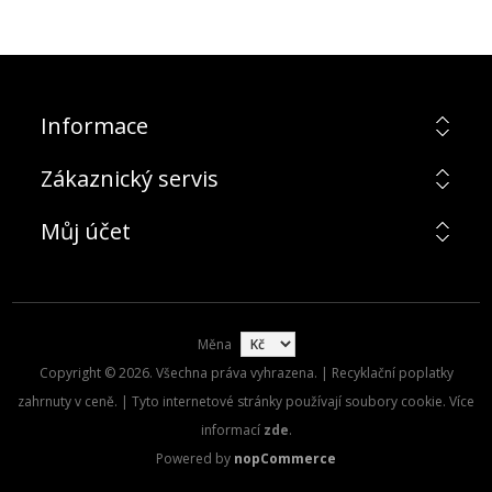
Informace
Zákaznický servis
Můj účet
Měna
Copyright © 2026. Všechna práva vyhrazena. | Recyklační poplatky
zahrnuty v ceně. | Tyto internetové stránky používají soubory cookie. Více
informací
zde
.
Powered by
nopCommerce