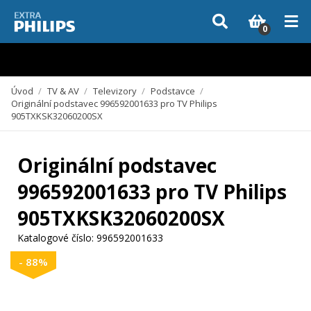
Vzhledem k aktuální situaci se může dodání dílů, které nejsou skladem,
zpozdit. Děkujeme za pochopení.
0
Úvod
/
TV & AV
/
Televizory
/
Podstavce
/
Originální podstavec 996592001633 pro TV Philips
905TXKSK32060200SX
Originální podstavec
996592001633 pro TV Philips
905TXKSK32060200SX
Katalogové číslo:
996592001633
- 88%