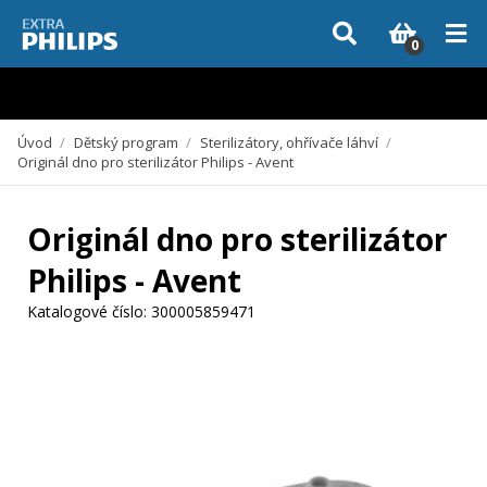
Vzhledem k aktuální situaci se může dodání dílů, které nejsou skladem,
zpozdit. Děkujeme za pochopení.
0
Úvod
/
Dětský program
/
Sterilizátory, ohřívače láhví
/
Originál dno pro sterilizátor Philips - Avent
Originál dno pro sterilizátor
Philips - Avent
Katalogové číslo:
300005859471