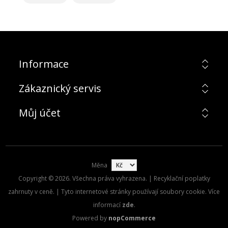
Informace
Zákaznický servis
Můj účet
Měna
Copyright © 2026. Všechna práva vyhrazena. | Recyklační poplatky
zahrnuty v ceně. | Tyto internetové stránky používají soubory cookie. Více
informací
zde
.
Powered by
nopCommerce