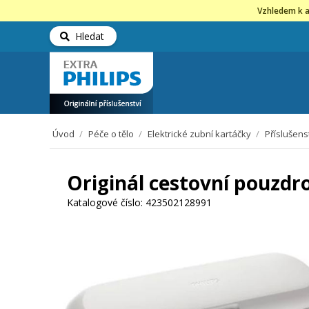
Vzhledem k a
Hledat
Úvod
/
Péče o tělo
/
Elektrické zubní kartáčky
/
Příslušens
Originál cestovní pouzdro
Katalogové číslo:
423502128991