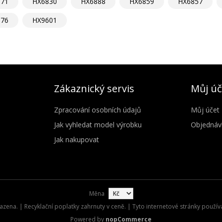
871
HX6830
HX6888
HX6859
HX6857
876
HX9601
Zákaznický servis
Můj úč
Zpracování osobních údajů
Můj účet
Jak vyhledat model výrobku
Objednáv
Jak nakupovat
Měna
zena. | Recyklační poplatky zahrnuty v ceně. | Tyto internetové stránky použív
Powered by
nopCommerce