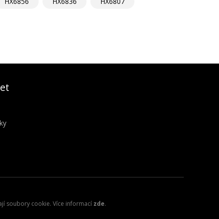
HX6856
HX6836
HX6807
et
ky
ají soubory cookie. Více informací
zde
.