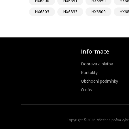
HX6800
HX6851
HX6850
HX6
HX6803
HX6833
HX6809
HX6
Informace
Doprava a platba
Kontakty
Obchodní podmínky
O nás
Copyright © 2026. Všechna práva vyhra