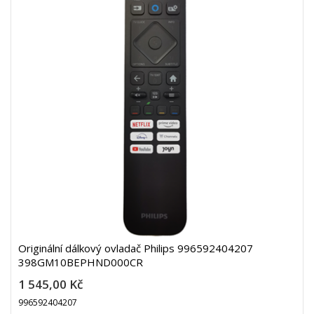
Originální dálkový ovladač Philips 996592404207
398GM10BEPHND000CR
1 545,00 Kč
996592404207