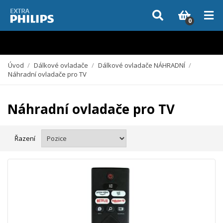
Vzhledem k aktuální situaci se může dodání dílů, které nejsou skladem,
zpozdit. Děkujeme za pochopení.
0
Úvod
/
Dálkové ovladače
/
Dálkové ovladače NÁHRADNÍ
/
Náhradní ovladače pro TV
Náhradní ovladače pro TV
Řazení