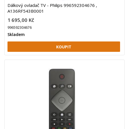
Dálkový ovladač TV - Philips 996592304676 ,
A136RF543B0001
1 695,00 Kč
996592304676
Skladem