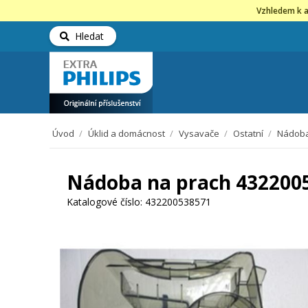
Vzhledem k a
Hledat
Úvod
/
Úklid a domácnost
/
Vysavače
/
Ostatní
/
Nádoba
Nádoba na prach 4322005
Katalogové číslo:
432200538571