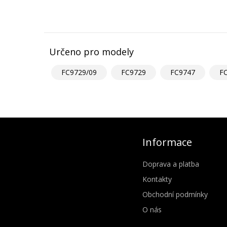
Určeno pro modely
FC9729/09
FC9729
FC9747
F
Informace
Doprava a platba
Kontakty
Obchodní podmínky
O nás