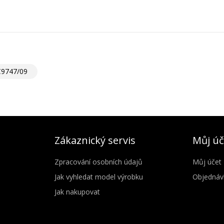
C9747/09
Zákaznický servis
Můj úč
Zpracování osobních údajů
Můj účet
Jak vyhledat model výrobku
Objednáv
Jak nakupovat