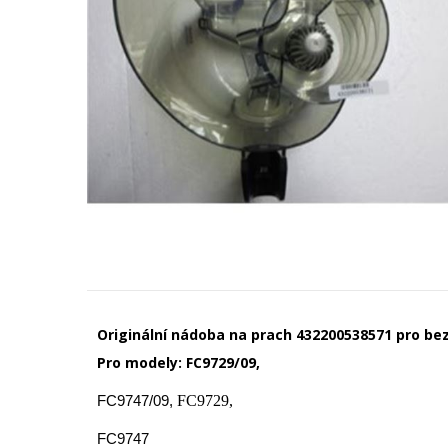
Originální nádoba na prach 432200538571 pro be
Pro modely: FC9729/09,
FC9729,
FC9747/09,
FC9747