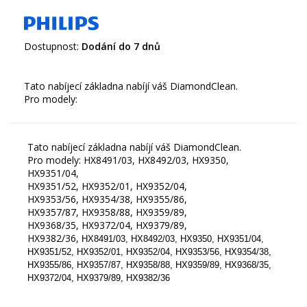
Dostupnost:
Dodání do 7 dnů
Tato nabíjecí základna nabíjí váš DiamondClean.
Tato nabíjecí základna nabíjí váš DiamondClean.
Pro modely: HX8491/03, HX8492/03, HX9350,
HX9351/04,
HX9351/52, HX9352/01, HX9352/04,
HX9353/56, HX9354/38, HX9355/86,
HX9357/87, HX9358/88, HX9359/89,
HX9368/35, HX9372/04, HX9379/89,
HX9382/36,
HX8491/03, HX8492/03, HX9350, HX9351/04,
HX9351/52, HX9352/01, HX9352/04, HX9353/56, HX9354/38,
HX9355/86, HX9357/87, HX9358/88, HX9359/89, HX9368/35,
HX9372/04, HX9379/89, HX9382/36