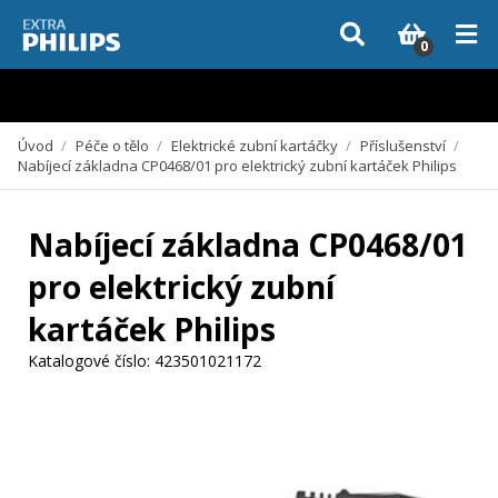
Vzhledem k aktuální situaci se může dodání dílů, které nejsou skladem,
zpozdit. Děkujeme za pochopení.
0
Úvod
/
Péče o tělo
/
Elektrické zubní kartáčky
/
Příslušenství
/
Nabíjecí základna CP0468/01 pro elektrický zubní kartáček Philips
Nabíjecí základna CP0468/01
pro elektrický zubní
kartáček Philips
Katalogové číslo:
423501021172