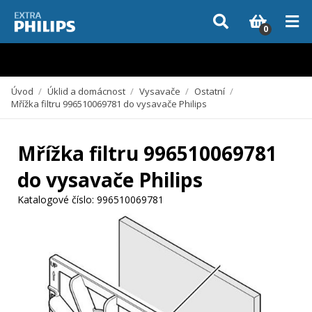
Vzhledem k aktuální situaci se může dodání dílů, které nejsou skladem,
zpozdit. Děkujeme za pochopení.
0
Úvod
/
Úklid a domácnost
/
Vysavače
/
Ostatní
/
Mřížka filtru 996510069781 do vysavače Philips
Mřížka filtru 996510069781
do vysavače Philips
Katalogové číslo:
996510069781