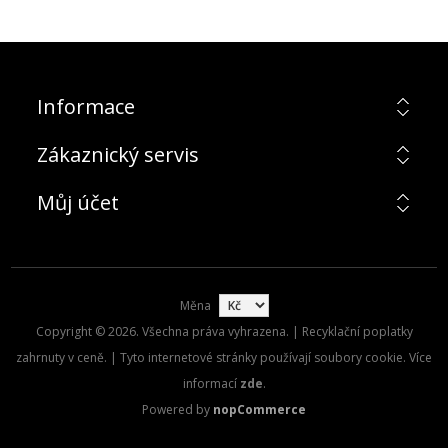
Informace
Zákaznický servis
Můj účet
Měna
Copyright © 2026. Všechna práva vyhrazena. | Recyklační poplatky
zahrnuty v ceně. | Tyto internetové stránky používají soubory cookie. Více
informací
zde
.
Powered by
nopCommerce