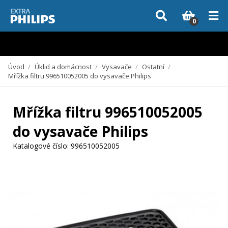
Vzhledem k aktuální situaci se může dodání dílů, které nejsou skladem,
zpozdit. Děkujeme za pochopení.
0
Úvod
/
Úklid a domácnost
/
Vysavače
/
Ostatní
/
Mřížka filtru 996510052005 do vysavače Philips
Mřížka filtru 996510052005
do vysavače Philips
Katalogové číslo:
996510052005