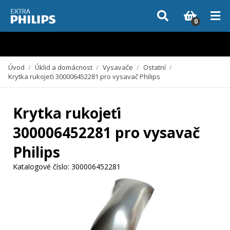
Vzhledem k aktuální situaci se může dodání dílů, které nejsou skladem,
zpozdit. Děkujeme za pochopení.
0
Úvod
/
Úklid a domácnost
/
Vysavače
/
Ostatní
/
Krytka rukojeťi 300006452281 pro vysavač Philips
Krytka rukojeťi
300006452281 pro vysavač
Philips
Katalogové číslo:
300006452281