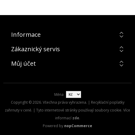
Informace
Zákaznický servis
Můj účet
Měna
Copyright © 2026. Všechna práva vyhrazena. | Recyklační poplatky
zahrnuty v ceně. | Tyto internetové stránky používají soubory cookie. Více
informací
zde
.
Powered by
nopCommerce