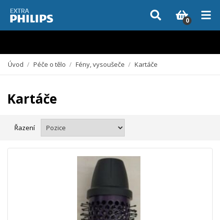
Vzhledem k aktuální situaci se může dodání dílů, které nejsou skladem,
zpozdit. Děkujeme za pochopení.
0
Úvod
/
Péče o tělo
/
Fény, vysoušeče
/
Kartáče
Kartáče
Řazení