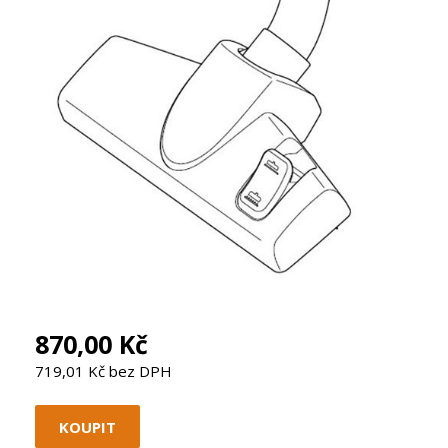
870,00 Kč
719,01 Kč bez DPH