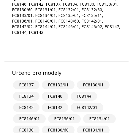
FC8146, FC8142, FC8137, FC8134, FC8130, FC8130/01,
FC8130/60, FC8131/01, FC8132/01, FC8132/60,
FC8133/01, FC8134/01, FC8135/01, FC8135/11,
FC8136/01, FC8140/01, FC8140/60, FC8142/01,
FC8142/02, FC8144/01, FC8146/01, FC8146/02, FC8147,
FC8144, FC8142
Určeno pro modely
FC8137
FC8132/01
FC8130/01
FC8134
FC8146
FC8144
FC8142
FC8132
FC8142/01
FC8146/01
FC8136/01
FC8134/01
FC8130
FC8130/60
FC8131/01