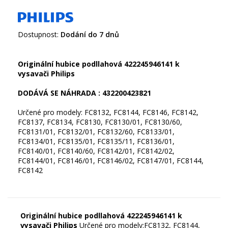
Dostupnost:
Dodání do 7 dnů
Originální hubice podllahová 422245946141 k
vysavači Philips
DODÁVÁ SE NÁHRADA : 432200423821
Určené pro modely: FC8132, FC8144, FC8146, FC8142,
FC8137, FC8134, FC8130, FC8130/01, FC8130/60,
FC8131/01, FC8132/01, FC8132/60, FC8133/01,
FC8134/01, FC8135/01, FC8135/11, FC8136/01,
FC8140/01, FC8140/60, FC8142/01, FC8142/02,
FC8144/01, FC8146/01, FC8146/02, FC8147/01, FC8144,
FC8142
Originální hubice podllahová 422245946141 k
vysavači Philips
Určené pro modely:FC8132, FC8144,