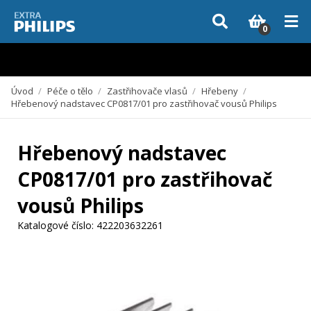
Vzhledem k aktuální situaci se může dodání dílů, které nejsou skladem,
zpozdit. Děkujeme za pochopení.
0
Úvod
/
Péče o tělo
/
Zastřihovače vlasů
/
Hřebeny
/
Hřebenový nadstavec CP0817/01 pro zastřihovač vousů Philips
Hřebenový nadstavec
CP0817/01 pro zastřihovač
vousů Philips
Katalogové číslo:
422203632261