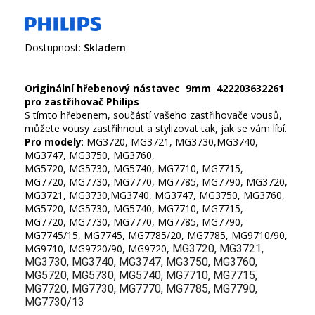
Dostupnost:
Skladem
Originální hřebenový nástavec 9mm 422203632261
pro zastřihovač Philips
S tímto hřebenem, součástí vašeho zastřihovače vousů,
Pro modely
: MG3720, MG3721, MG3730,MG3740,
MG3747, MG3750, MG3760,
MG5720, MG5730, MG5740, MG7710, MG7715,
MG7720, MG7730, MG7770, MG7785, MG7790, MG3720,
MG3721, MG3730,MG3740, MG3747, MG3750, MG3760,
MG5720, MG5730, MG5740, MG7710, MG7715,
MG7720, MG7730, MG7770, MG7785, MG7790,
MG7745/15, MG7745, MG7785/20, MG7785, MG9710/90,
MG9710, MG9720/90, MG9720,
MG3720, MG3721, 
MG3730, MG3740, MG3747, MG3750, MG3760, 
MG5720, MG5730, MG5740, MG7710, MG7715, 
MG7720, MG7730, MG7770, MG7785, MG7790, 
MG7730/13