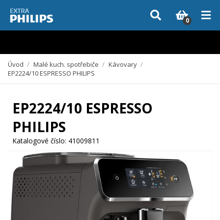
Vzhledem k aktuální situaci se může dodání dílů, které nejsou skladem,
zpozdit. Děkujeme za pochopení.
0
Úvod
/
Malé kuch. spotřebiče
/
Kávovary
/
EP2224/10 ESPRESSO PHILIPS
EP2224/10 ESPRESSO
PHILIPS
Katalogové číslo:
41009811