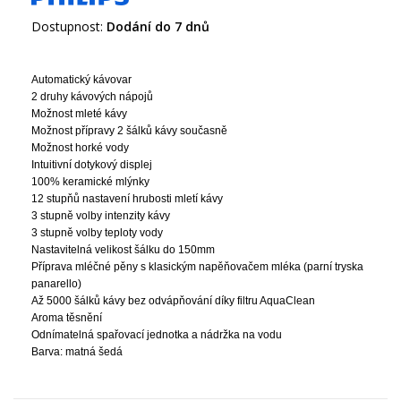
Dostupnost:
Dodání do 7 dnů
Automatický kávovar
2 druhy kávových nápojů
Možnost mleté kávy
Možnost přípravy 2 šálků kávy současně
Možnost horké vody
Intuitivní dotykový displej
100% keramické mlýnky
12 stupňů nastavení hrubosti mletí kávy
3 stupně volby intenzity kávy
3 stupně volby teploty vody
Nastavitelná velikost šálku do 150mm
Příprava mléčné pěny s klasickým napěňovačem mléka (parní tryska
panarello)
Až 5000 šálků kávy bez odvápňování díky filtru AquaClean
Aroma těsnění
Odnímatelná spařovací jednotka a nádržka na vodu
Barva: matná šedá