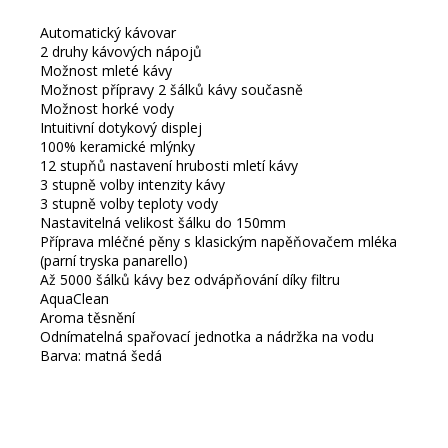
Automatický kávovar
2 druhy kávových nápojů
Možnost mleté kávy
Možnost přípravy 2 šálků kávy současně
Možnost horké vody
Intuitivní dotykový displej
100% keramické mlýnky
12 stupňů nastavení hrubosti mletí kávy
3 stupně volby intenzity kávy
3 stupně volby teploty vody
Nastavitelná velikost šálku do 150mm
Příprava mléčné pěny s klasickým napěňovačem mléka
(parní tryska panarello)
Až 5000 šálků kávy bez odvápňování díky filtru
AquaClean
Aroma těsnění
Odnímatelná spařovací jednotka a nádržka na vodu
Barva: matná šedá