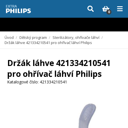
Vzhledem k aktuální situaci se může dodání dílů, které nejsou skladem,
zpozdit. Děkujeme za pochopení.
0
Úvod
/
Dětský program
/
Sterilizátory, ohřívače láhví
/
Držák láhve 421334210541 pro ohřívač láhví Philips
Držák láhve 421334210541
pro ohřívač láhví Philips
Katalogové číslo:
421334210541