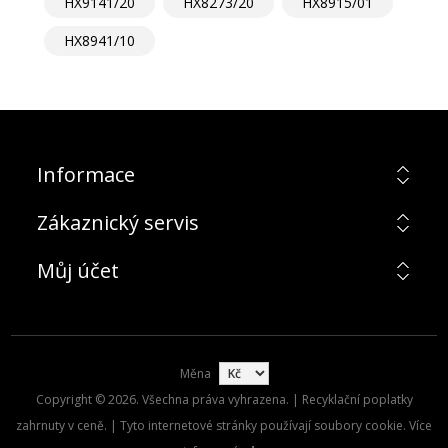
HX9141/20
HX8273/20
HX8915/01
HX8941/10
Informace
Zákaznický servis
Můj účet
Měna
Copyright © 2026. Všechna práva vyhrazena. | Recyklační poplatky
zahrnuty v ceně. | Tyto internetové stránky používají soubory cookie. Více