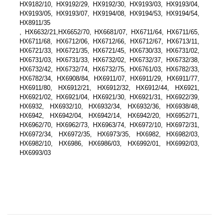
HX9182/10, HX9192/29, HX9192/30, HX9193/03, HX9193/04,
HX9193/05, HX9193/07, HX9194/08, HX9194/53, HX9194/54,
HX8911/35
, HX6632/21,HX6652/70, HX6681/07, HX6711/64, HX6711/65,
HX6711/68, HX6712/06, HX6712/66, HX6712/67, HX6713/11,
HX6721/33, HX6721/35, HX6721/45, HX6730/33, HX6731/02,
HX6731/03, HX6731/33, HX6732/02, HX6732/37, HX6732/38,
HX6732/42, HX6732/74, HX6732/75, HX6761/03, HX6782/33,
HX6782/34, HX6908/84, HX6911/07, HX6911/29, HX6911/77,
HX6911/80, HX6912/21, HX6912/32, HX6912/44, HX6921,
HX6921/02, HX6921/04, HX6921/30, HX6921/31, HX6922/39,
HX6932, HX6932/10, HX6932/34, HX6932/36, HX6938/48,
HX6942, HX6942/04, HX6942/14, HX6942/20, HX6952/71,
HX6962/70, HX6962/73, HX6963/74, HX6972/10, HX6972/31,
HX6972/34, HX6972/35, HX6973/35, HX6982, HX6982/03,
HX6982/10, HX6986, HX6986/03, HX6992/01, HX6992/03,
HX6993/03