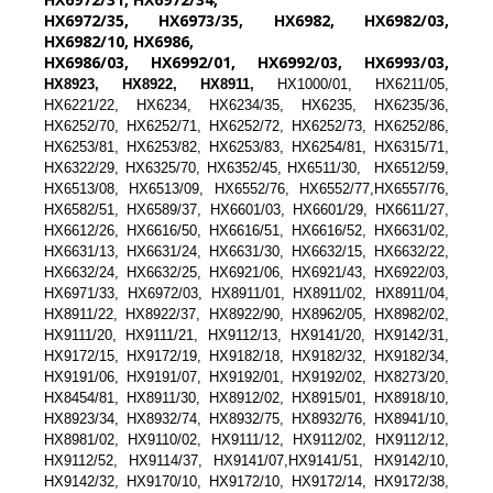
HX6972/35, HX6973/35, HX6982, HX6982/03,
HX6982/10, HX6986,
HX6986/03, HX6992/01, HX6992/03, HX6993/03,
HX8923,
HX8922,
HX8911,
HX1000/01, HX6211/05,
HX6221/22, HX6234, HX6234/35, HX6235, HX6235/36,
HX6252/70, HX6252/71, HX6252/72, HX6252/73, HX6252/86,
HX6253/81, HX6253/82, HX6253/83, HX6254/81, HX6315/71,
HX6322/29, HX6325/70, HX6352/45, HX6511/30, HX6512/59,
HX6513/08, HX6513/09, HX6552/76, HX6552/77,HX6557/76,
HX6582/51, HX6589/37, HX6601/03, HX6601/29, HX6611/27,
HX6612/26, HX6616/50, HX6616/51, HX6616/52, HX6631/02,
HX6631/13, HX6631/24, HX6631/30, HX6632/15, HX6632/22,
HX6632/24, HX6632/25, HX6921/06, HX6921/43, HX6922/03,
HX6971/33, HX6972/03, HX8911/01, HX8911/02, HX8911/04,
HX8911/22, HX8922/37, HX8922/90, HX8962/05, HX8982/02,
HX9111/20, HX9111/21, HX9112/13, HX9141/20, HX9142/31,
HX9172/15, HX9172/19, HX9182/18, HX9182/32, HX9182/34,
HX9191/06, HX9191/07, HX9192/01, HX9192/02, HX8273/20,
HX8454/81, HX8911/30, HX8912/02, HX8915/01, HX8918/10,
HX8923/34, HX8932/74, HX8932/75, HX8932/76, HX8941/10,
HX8981/02, HX9110/02, HX9111/12, HX9112/02, HX9112/12,
HX9112/52, HX9114/37, HX9141/07,HX9141/51, HX9142/10,
HX9142/32, HX9170/10, HX9172/10, HX9172/14, HX9172/38,