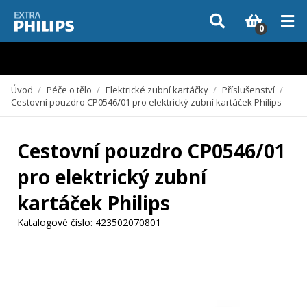
Vzhledem k aktuální situaci se může dodání dílů, které nejsou skladem,
zpozdit. Děkujeme za pochopení.
0
Úvod
/
Péče o tělo
/
Elektrické zubní kartáčky
/
Příslušenství
/
Cestovní pouzdro CP0546/01 pro elektrický zubní kartáček Philips
Cestovní pouzdro CP0546/01
pro elektrický zubní
kartáček Philips
Katalogové číslo:
423502070801