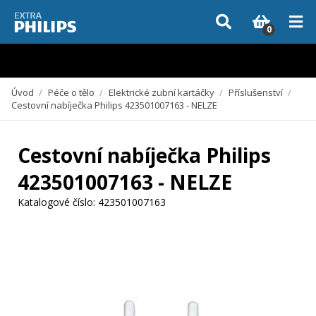
Vzhledem k aktuální situaci se může dodání dílů, které nejsou skladem,
zpozdit. Děkujeme za pochopení.
0
Úvod
/
Péče o tělo
/
Elektrické zubní kartáčky
/
Příslušenství
/
Cestovní nabíječka Philips 423501007163 - NELZE
Cestovní nabíječka Philips
423501007163 - NELZE
Katalogové číslo:
423501007163