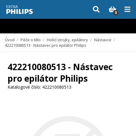
Vzhledem k aktuální situaci se může dodání dílů, které nejsou skladem,
zpozdit. Děkujeme za pochopení.
0
Úvod
/
Péče o tělo
/
Holící strojky, epilátory
/
Nástavce
/
422210080513 - Nástavec pro epilátor Philips
422210080513 - Nástavec
pro epilátor Philips
Katalogové číslo:
422210080513