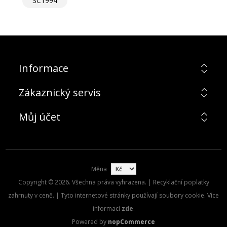
SC1994
Informace
Zákaznický servis
Můj účet
Měna
Copyright © 2026. Všechna práva vyhrazena. | Recyklační poplatky
zahrnuty v ceně. | Tyto internetové stránky používají soubory cookie. Více
informací
zde
.
Powered by
nopCommerce