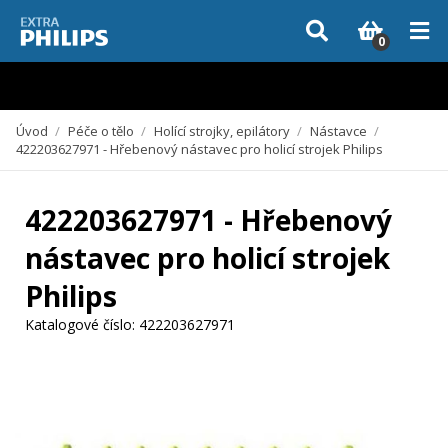
Vzhledem k aktuální situaci se může dodání dílů, které nejsou skladem,
zpozdit. Děkujeme za pochopení.
0
Úvod
/
Péče o tělo
/
Holící strojky, epilátory
/
Nástavce
/
422203627971 - Hřebenový nástavec pro holicí strojek Philips
422203627971 - Hřebenový
nástavec pro holicí strojek
Philips
Katalogové číslo:
422203627971