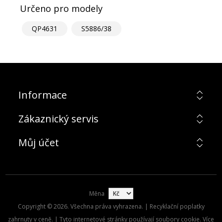
Určeno pro modely
QP4631
S5886/38
Informace
Zákaznický servis
Můj účet
Měna
Copyright © 2026. Všechna práva vyhrazena. | Recyklační poplatky
zahrnuty v ceně. | Tyto internetové stránky používají soubory cookie. Více