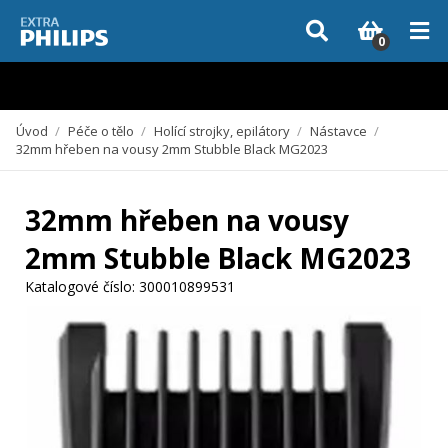
Vzhledem k aktuální situaci se může dodání dílů, které nejsou skladem,
zpozdit. Děkujeme za pochopení.
0
Úvod
/
Péče o tělo
/
Holící strojky, epilátory
/
Nástavce
/
32mm hřeben na vousy 2mm Stubble Black MG2023
32mm hřeben na vousy
2mm Stubble Black MG2023
Katalogové číslo:
300010899531