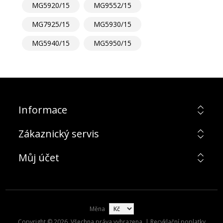
MG5920/15
MG9552/15
MG7925/15
MG5930/15
MG5940/15
MG5950/15
Informace
Zákaznický servis
Můj účet
Měna
Copyright © 2026. Všechna práva vyhrazena. | Recyklační poplatky