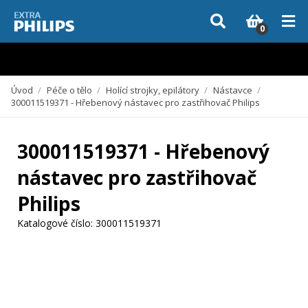
Vzhledem k aktuální situaci se může dodání dílů, které nejsou skladem,
zpozdit. Děkujeme za pochopení.
0
Úvod
/
Péče o tělo
/
Holící strojky, epilátory
/
Nástavce
/
300011519371 - Hřebenový nástavec pro zastřihovač Philips
300011519371 - Hřebenový
nástavec pro zastřihovač
Philips
Katalogové číslo:
300011519371