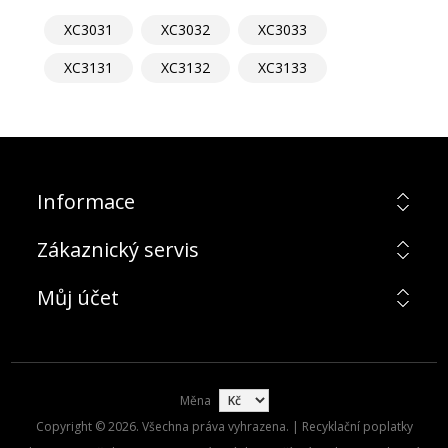
XC3031
XC3032
XC3033
XC3131
XC3132
XC3133
Informace
Zákaznický servis
Můj účet
Měna
Copyright © 2026. Všechna práva vyhrazena. | Recyklační poplatky