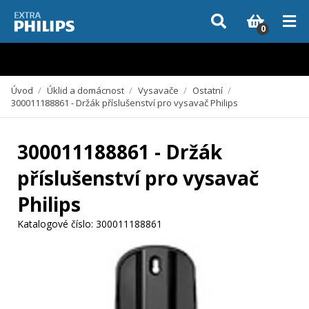
Vzhledem k aktuální situaci se může dodání dílů, které nejsou skladem,
zpozdit. Děkujeme za pochopení.
0
Úvod
/
Úklid a domácnost
/
Vysavače
/
Ostatní
/
300011188861 - Držák příslušenství pro vysavač Philips
300011188861 - Držák
příslušenství pro vysavač
Philips
Katalogové číslo:
300011188861