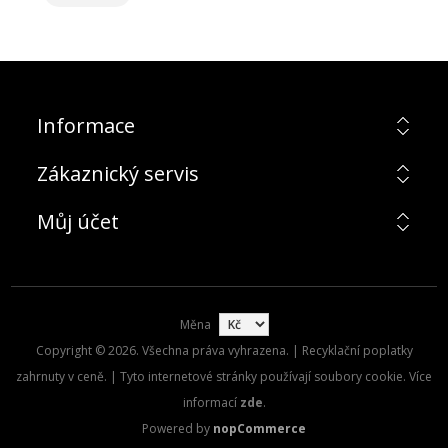
Informace
Zákaznický servis
Můj účet
Měna
Copyright © 2026. Všechna práva vyhrazena. | Recyklační poplatky
zahrnuty v ceně. | Tyto internetové stránky používají soubory cookie. Více
informací
zde
.
Powered by
nopCommerce