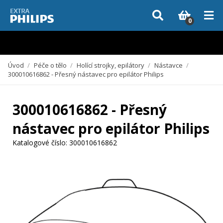
Vzhledem k aktuální situaci se může dodání dílů, které nejsou skladem,
zpozdit. Děkujeme za pochopení.
0
Úvod
/
Péče o tělo
/
Holící strojky, epilátory
/
Nástavce
/
300010616862 - Přesný nástavec pro epilátor Philips
300010616862 - Přesný
nástavec pro epilátor Philips
Katalogové číslo:
300010616862