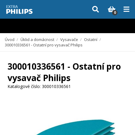
Vzhledem k aktuální situaci se může dodání dílů, které nejsou skladem,
zpozdit. Děkujeme za pochopení.
0
Úvod
/
Úklid a domácnost
/
Vysavače
/
Ostatní
/
300010336561 - Ostatní pro vysavač Philips
300010336561 - Ostatní pro
vysavač Philips
Katalogové číslo:
300010336561