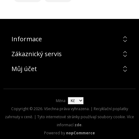
Informace
Zákaznický servis
Můj účet
Měna
Copyright © 2026. Všechna práva vyhrazena. | Recyklační poplatky
zahrnuty v ceně. | Tyto internetové stránky používají soubory cookie. Více
informací
zde
.
Powered by
nopCommerce