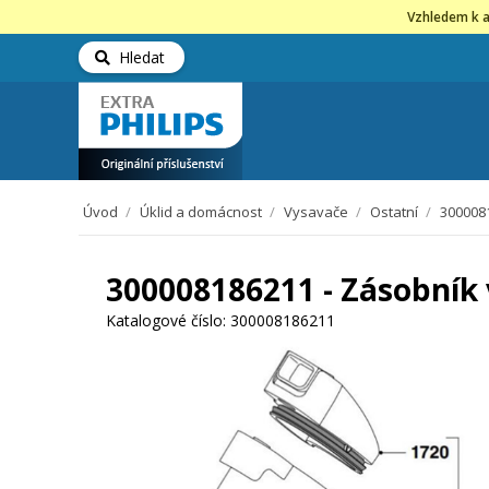
Vzhledem k a
Hledat
Úvod
/
Úklid a domácnost
/
Vysavače
/
Ostatní
/
3000081
300008186211 - Zásobník 
Katalogové číslo:
300008186211