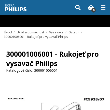
Vzhledem k aktuální situaci se může dodání dílů, které nejsou skladem,
zpozdit. Děkujeme za pochopení.
0
Úvod
/
Úklid a domácnost
/
Vysavače
/
Ostatní
/
300001006001 - Rukojeť pro vysavač Philips
300001006001 - Rukojeť pro
vysavač Philips
Katalogové číslo:
300001006001