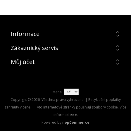
Informace
Zákaznický servis
Můj účet
Měna
Copyright © 2026. Všechna práva vyhrazena. | Recyklační poplatky
zahrnuty v ceně. | Tyto internetové stránky používají soubory cookie. Více
informací
zde
.
Powered by
nopCommerce